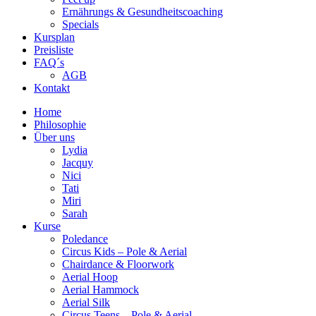
Ernährungs & Gesundheitscoaching
Specials
Kursplan
Preisliste
FAQ´s
AGB
Kontakt
Home
Philosophie
Über uns
Lydia
Jacquy
Nici
Tati
Miri
Sarah
Kurse
Poledance
Circus Kids – Pole & Aerial
Chairdance & Floorwork
Aerial Hoop
Aerial Hammock
Aerial Silk
Circus Teens – Pole & Aerial