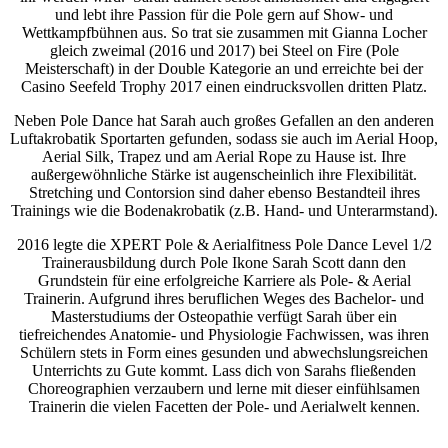
und lebt ihre Passion für die Pole gern auf Show- und
Wettkampfbühnen aus. So trat sie zusammen mit Gianna Locher
gleich zweimal (2016 und 2017) bei Steel on Fire (Pole
Meisterschaft) in der Double Kategorie an und erreichte bei der
Casino Seefeld Trophy 2017 einen eindrucksvollen dritten Platz.
Neben Pole Dance hat Sarah auch großes Gefallen an den anderen
Luftakrobatik Sportarten gefunden, sodass sie auch im Aerial Hoop,
Aerial Silk, Trapez und am Aerial Rope zu Hause ist. Ihre
außergewöhnliche Stärke ist augenscheinlich ihre Flexibilität.
Stretching und Contorsion sind daher ebenso Bestandteil ihres
Trainings wie die Bodenakrobatik (z.B. Hand- und Unterarmstand).
2016 legte die XPERT Pole & Aerialfitness Pole Dance Level 1/2
Trainerausbildung durch Pole Ikone Sarah Scott dann den
Grundstein für eine erfolgreiche Karriere als Pole- & Aerial
Trainerin. Aufgrund ihres beruflichen Weges des Bachelor- und
Masterstudiums der Osteopathie verfügt Sarah über ein
tiefreichendes Anatomie- und Physiologie Fachwissen, was ihren
Schülern stets in Form eines gesunden und abwechslungsreichen
Unterrichts zu Gute kommt. Lass dich von Sarahs fließenden
Choreographien verzaubern und lerne mit dieser einfühlsamen
Trainerin die vielen Facetten der Pole- und Aerialwelt kennen.