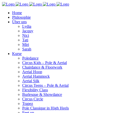
Home
Philosophie
Über uns
Lydia
Jacquy
Nici
Tati
Miri
Sarah
Kurse
Poledance
Circus Kids – Pole & Aerial
Chairdance & Floorwork
Aerial Hoop
Aerial Hammock
Aerial Silk
Circus Teens – Pole & Aerial
Flexibility Class
Burlesque & Showdance
Circus Circle
Trapez
Pole Classique in High Heels
Feet up