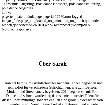
Tanzschule Augsburg, Pole dance landsberg, pole dance kaufering,
pole dance Augsburg
17770
page-template-default,page,page-id-17770,non-logged-
in,ajax_fade,page_not_loaded,,no_animation_on_touch,qode-title-
hidden,qode-theme-ver-10.0,wpb-js-composer js-comp-ver-
6.5.0,vc_responsive
Über Sarah
Sarah hat bereits im Grundschulalter mit dem Tanzen begonnen und
sich sofort für verschiedene Stilrichtungen, wie zum Beispiel
Modern und Streetdance, begeistert. 2014 begann sie mit Pole
Dance und schnell wurde klar, dass sie nicht nur viel Talent für
diesen Sport mitbringt, sondern er auch eine große Leidenschaft von
ihr werden wird.
Sarah trainiert selbst ambitioniert und engagiert