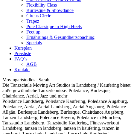
Flexibility Class
Burlesque & Showdance
Circus Circle
Trapez
Pole Classique in High Heels
Feet up
Ernährungs & Gesundheitscoaching
Specials
Kursplan
Preisliste
FAQ´s
AGB
Kontakt
Movingartstudios | Sarah
Die Tanzschule Moving Art Studios in Landsberg / Kaufering bietet
außergewöhnliche Tanzerlebnisse: Poledance, Burlesque,
Chairdance, Aerial, Jazz und mehr
Poledance Landsberg, Poledance Kaufering, Poledance Augsburg,
Poledance, Aerial, Aerial Landsberg, Aerial Augsburg, Poledance
Allgäu, Burlesque Landsberg, Burlesque, Chairdance Augsburg,
Tanzen Landsberg, Poledance Bayern, Poledance in München,
Tanzstudio Landsberg, Tanzstudio Kaufering, Fitnessworkout
Landsberg, tanzen in landsberg, tanzen in kaufering, tanzen in
augsburg, Tanzschule Landsberg, Tanzschule Kaufering,