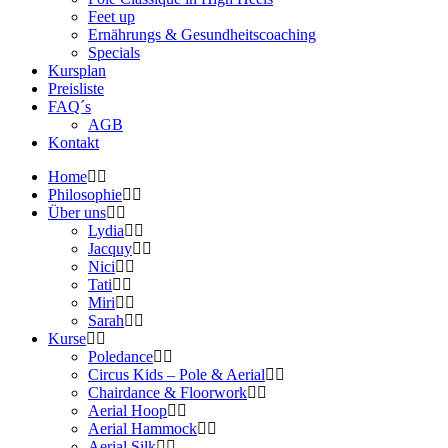
Feet up
Ernährungs & Gesundheitscoaching
Specials
Kursplan
Preisliste
FAQ´s
AGB
Kontakt
Home
Philosophie
Über uns
Lydia
Jacquy
Nici
Tati
Miri
Sarah
Kurse
Poledance
Circus Kids – Pole & Aerial
Chairdance & Floorwork
Aerial Hoop
Aerial Hammock
Aerial Silk