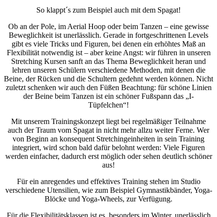
So klappt´s zum Beispiel auch mit dem Spagat!
Ob an der Pole, im Aerial Hoop oder beim Tanzen – eine gewisse
Beweglichkeit ist unerlässlich. Gerade in fortgeschrittenen Levels
gibt es viele Tricks und Figuren, bei denen ein erhöhtes Maß an
Flexibilität notwendig ist – aber keine Angst: wir führen in unseren
Stretching Kursen sanft an das Thema Beweglichkeit heran und
lehren unseren Schülern verschiedene Methoden, mit denen die
Beine, der Rücken und die Schultern gedehnt werden können. Nicht
zuletzt schenken wir auch den Füßen Beachtung: für schöne Linien
der Beine beim Tanzen ist ein schöner Fußspann das „I-
Tüpfelchen“!
Mit unserem Trainingskonzept liegt bei regelmäßiger Teilnahme
auch der Traum vom Spagat in nicht mehr allzu weiter Ferne. Wer
von Beginn an konsequent Stretchingeinheiten in sein Training
integriert, wird schon bald dafür belohnt werden: Viele Figuren
werden einfacher, dadurch erst möglich oder sehen deutlich schöner
aus!
Für ein anregendes und effektives Training stehen im Studio
verschiedene Utensilien, wie zum Beispiel Gymnastikbänder, Yoga-
Blöcke und Yoga-Wheels, zur Verfügung.
Für die Flexibilitätsklassen ist es, besonders im Winter, unerlässlich