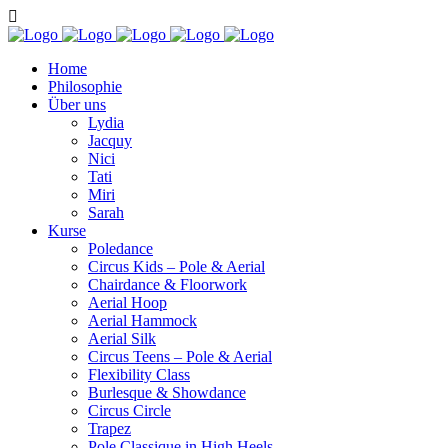
Home
Philosophie
Über uns
Lydia
Jacquy
Nici
Tati
Miri
Sarah
Kurse
Poledance
Circus Kids – Pole & Aerial
Chairdance & Floorwork
Aerial Hoop
Aerial Hammock
Aerial Silk
Circus Teens – Pole & Aerial
Flexibility Class
Burlesque & Showdance
Circus Circle
Trapez
Pole Classique in High Heels